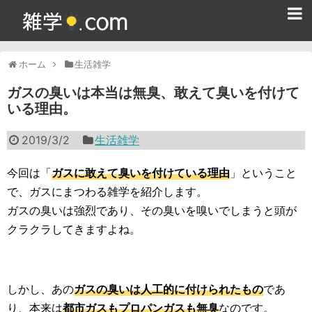
ホーム
ホーム
生活雑学
雑学クイズ問題集
ガスの臭いは本当は無臭、敢えて臭いを付けて
いる理由。
365日雑学カレンダー
2019/3/2
生活雑学
面白い雑学
ためになる雑学
今回は「
ガスに敢えて臭いを付けている理由
」ということ
で、ガスにまつわる雑学を紹介します。
スポーツ雑学
ガスの臭いは強烈であり、その臭いを嗅いでしまうと頭が
クラクラしてきますよね。
食べ物雑学
動物雑学
しかし、あの
ガスの臭いは人工的に付けられたもの
であ
歴史雑学
り、本来は
都市ガスもプロパンガスも無臭
なのです。