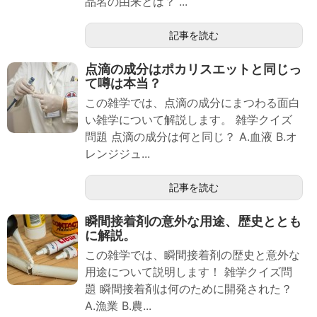
品名の由来とは？ ...
記事を読む
点滴の成分はポカリスエットと同じっ
て噂は本当？
この雑学では、点滴の成分にまつわる面白
い雑学について解説します。 雑学クイズ
問題 点滴の成分は何と同じ？ A.血液 B.オ
レンジジュ...
記事を読む
瞬間接着剤の意外な用途、歴史ととも
に解説。
この雑学では、瞬間接着剤の歴史と意外な
用途について説明します！ 雑学クイズ問
題 瞬間接着剤は何のために開発された？
A.漁業 B.農...