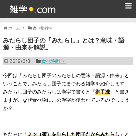
ホーム
ホーム
食べ物雑学
雑学クイズ問題集
みたらし団子の「みたらし」とは？意味・語
源・由来を解説。
365日雑学カレンダー
2019/3/8
食べ物雑学
面白い雑学
ためになる雑学
今回は「みたらし団子のみたらしの意味・語源・由来」と
いうことで、みたらし団子にまつわる雑学を紹介します。
スポーツ雑学
みたらし団子のみたらしは漢字で書くと「
御手洗
」と書き
ますが、なぜ食べ物にこの漢字が使われているのでしょう
食べ物雑学
か？
動物雑学
歴史雑学
ちなみに「
ミツ（蜜）を垂らした団子だからみたらし
」と