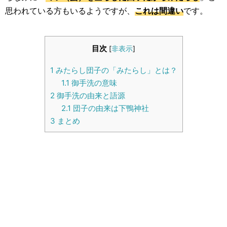
生活雑学
思われている方もいるようですが、
これは間違い
です。
サイト情報
目次
[
非表示
]
1
みたらし団子の「みたらし」とは？
1.1
御手洗の意味
2
御手洗の由来と語源
2.1
団子の由来は下鴨神社
3
まとめ