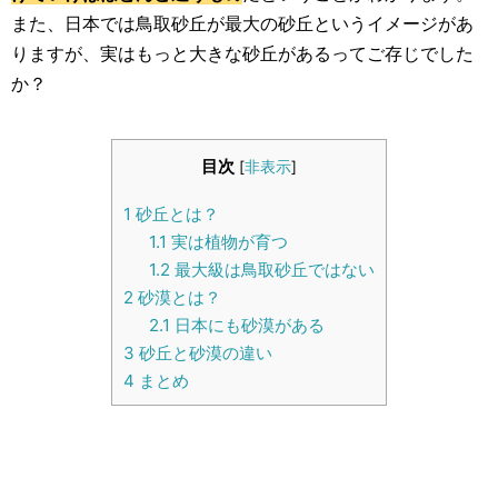
生活雑学
また、日本では鳥取砂丘が最大の砂丘というイメージがあ
りますが、実はもっと大きな砂丘があるってご存じでした
サイト情報
か？
目次
[
非表示
]
1
砂丘とは？
1.1
実は植物が育つ
1.2
最大級は鳥取砂丘ではない
2
砂漠とは？
2.1
日本にも砂漠がある
3
砂丘と砂漠の違い
4
まとめ