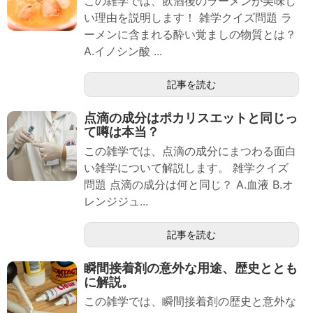
この雑学では、飲酒後のラーメンが美味し
い理由を説明します！ 雑学クイズ問題 ラ
ーメンに含まれる酔い覚ましの物質とは？
A.イノシン酸 ...
記事を読む
点滴の成分はポカリスエットと同じっ
て噂は本当？
この雑学では、点滴の成分にまつわる面白
い雑学について解説します。 雑学クイズ
問題 点滴の成分は何と同じ？ A.血液 B.オ
レンジジュ...
記事を読む
瞬間接着剤の意外な用途、歴史ととも
に解説。
この雑学では、瞬間接着剤の歴史と意外な