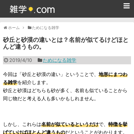
ホーム
ホーム
ためになる雑学
雑学クイズ問題集
砂丘と砂漠の違いとは？名前が似てるけどほと
んど違うもの。
365日雑学カレンダー
2019/4/10
ためになる雑学
面白い雑学
ためになる雑学
今回は「砂丘と砂漠の違い」ということで、
地形にまつわ
る雑学
を紹介します。
スポーツ雑学
砂丘と砂漠はどちらも砂が多く、名前も似ていることから
同じ物だと考える人も多いかもしれません。
食べ物雑学
動物雑学
しかし、これらは
名前が似ているというだけ
で、
特徴を挙
歴史雑学
げていけばほとんど違うもの
だということがわかります。