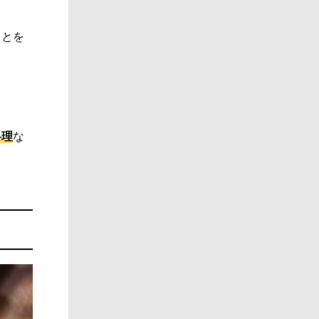
ことを
料理
な