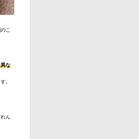
理
のこ
は異な
ます。
うれん