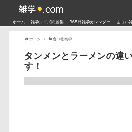
ホーム
雑学クイズ問題集
365日雑学カレンダー
面白い
ホーム
食べ物雑学
タンメンとラーメンの違
す！