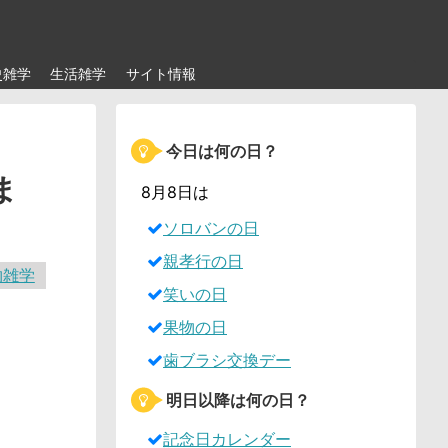
史雑学
生活雑学
サイト情報
今日は何の日？
ま
8月8日は
ソロバンの日
親孝行の日
物雑学
笑いの日
果物の日
歯ブラシ交換デー
明日以降は何の日？
記念日カレンダー