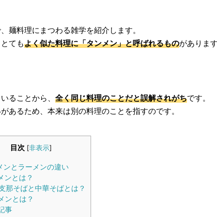
で、麺料理にまつわる雑学を紹介します。
、とても
よく似た料理に「タンメン」と呼ばれるもの
がありま
ていることから、
全く同じ料理のことだと誤解されがち
です。
いがあるため、本来は別の料理のことを指すのです。
目次
[
非表示
]
メンとラーメンの違い
メンとは？
支那そばと中華そばとは？
メンとは？
記事