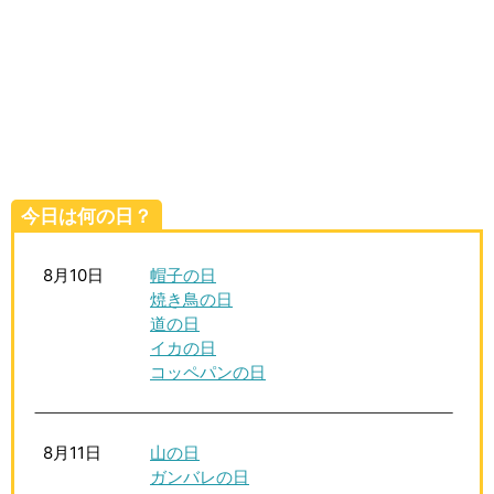
生活雑学
サイト情報
今日は何の日？
8月10日
帽子の日
焼き鳥の日
道の日
イカの日
コッペパンの日
8月11日
山の日
ガンバレの日