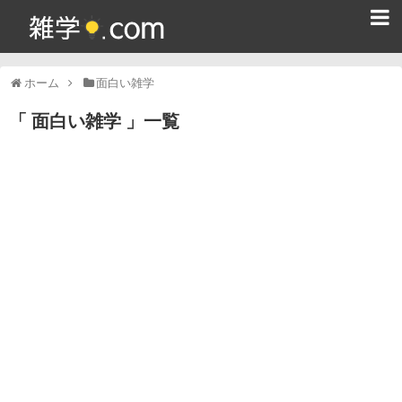
ホーム
ホーム
面白い雑学
雑学クイズ問題集
面白い雑学
一覧
365日雑学カレンダー
面白い雑学
ためになる雑学
スポーツ雑学
食べ物雑学
動物雑学
歴史雑学