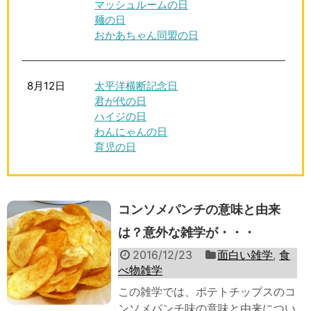
マッシュルームの日
麺の日
おかあちゃん同盟の日
8月12日
太平洋横断記念日
君が代の日
ハイジの日
わんにゃんの日
育児の日
コンソメパンチの意味と由来
は？意外な雑学が・・・
2016/12/23
面白い雑学
,
食
べ物雑学
この雑学では、ポテトチップスのコ
ンソメパンチ味の意味と由来につい