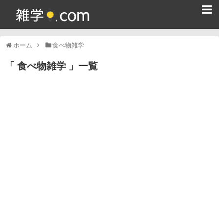
ホーム
ホーム
食べ物雑学
雑学クイズ問題集
食べ物雑学
一覧
365日雑学カレンダー
面白い雑学
ためになる雑学
スポーツ雑学
食べ物雑学
動物雑学
歴史雑学