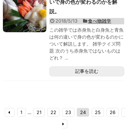
いで身の色が変わるのかを解
説。
2018/5/13
食べ物雑学
この雑学では赤身魚と白身魚と青魚
は何の違いで身の色が変わるのかに
ついて解説します。 雑学クイズ問
題 次のうち赤身魚ではないものは
どれ？ ...
記事を読む
1
…
21
22
23
24
25
26