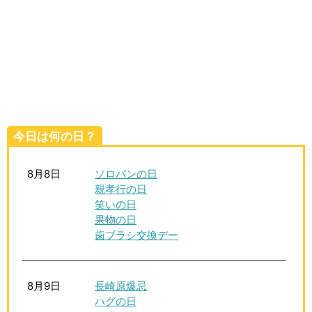
生活雑学
サイト情報
今日は何の日？
8月8日
ソロバンの日
親孝行の日
笑いの日
果物の日
歯ブラシ交換デー
8月9日
長崎原爆忌
ハグの日