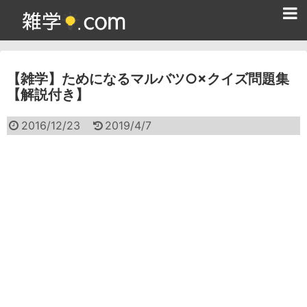
ホーム
【雑学】ためになるマルバツ○×クイズ問題集
雑学クイズ問題集
【解説付き】
365日雑学カレンダー
2016/12/23
2019/4/7
面白い雑学
ためになる雑学
スポーツ雑学
食べ物雑学
動物雑学
歴史雑学