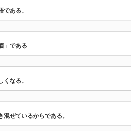
語である。
酒」である
しくなる。
き混ぜているからである。