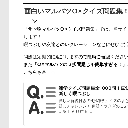
面白いマルバツ○×クイズ問題集
「食べ物マルバツ○×クイズ問題集」では、当サイ
します！
暇つぶしや友達とのレクレーションなどにぜひご
問題は定期的に追加しますので随時ご確認くださ
また
「○×マルバツの２択問題じゃ簡単すぎる！」
こちらも是非！
雑学クイズ問題集全1000問！豆
楽しく暇つぶし！
詳しい解説付きの4択雑学クイズのまと
題にチャレンジ！ 例題：ラクダのこ
いる？ A.脂肪 B....