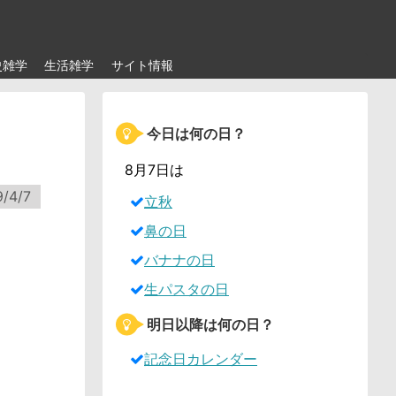
史雑学
生活雑学
サイト情報
今日は何の日？
8月7日は
9/4/7
立秋
鼻の日
バナナの日
生パスタの日
明日以降は何の日？
記念日カレンダー