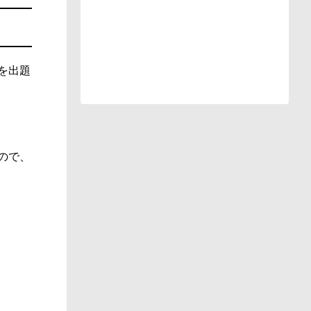
を出題
ので、