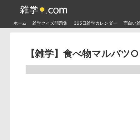
ホーム
雑学クイズ問題集
365日雑学カレンダー
面白い
【雑学】食べ物マルバツ○