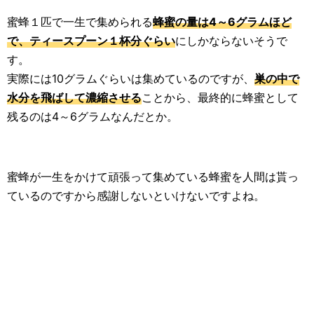
生活雑学
蜜蜂１匹で一生で集められる
蜂蜜の量は4～6グラムほど
で、ティースプーン１杯分ぐらい
にしかならないそうで
サイト情報
す。
実際には10グラムぐらいは集めているのですが、
巣の中で
水分を飛ばして濃縮させる
ことから、最終的に蜂蜜として
残るのは4～6グラムなんだとか。
蜜蜂が一生をかけて頑張って集めている蜂蜜を人間は貰っ
ているのですから感謝しないといけないですよね。