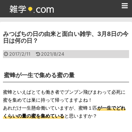
ホーム
みつばちの日の由来と面白い雑学、3月8日の今
雑学クイズ問題集
日は何の日？
365日雑学カレンダー
2017/2/11
2021/8/24
面白い雑学
ためになる雑学
蜜蜂が一生で集める蜜の量
スポーツ雑学
蜜蜂といえばとても働き者でブンブン飛びまわって必死に
食べ物雑学
蜜を集めては巣に持って帰ってますよね！
あれだけ一生懸命働いていますが、蜜蜂１匹
が一生でどれ
動物雑学
くらいの量の蜜を集めている
と思いますか？
歴史雑学