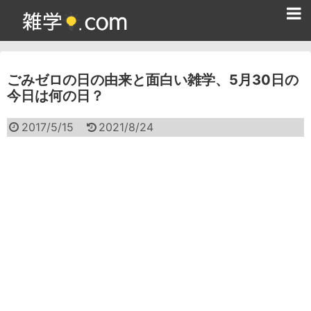
ホーム
ごみゼロの日の由来と面白い雑学、5月30日の
雑学クイズ問題集
今日は何の日？
365日雑学カレンダー
2017/5/15
2021/8/24
面白い雑学
ためになる雑学
スポーツ雑学
食べ物雑学
動物雑学
歴史雑学