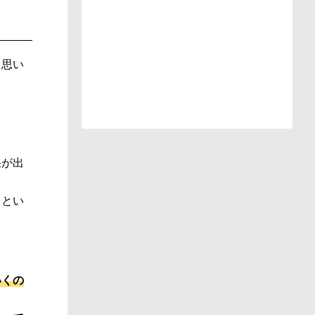
と思い
果が出
るとい
いくの