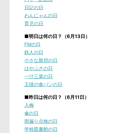
日記の日
わんにゃんの日
育児の日
■明日は何の日？（6月13日）
FMの日
鉄人の日
小さな親切の日
はやぶさの日
一汁三菜の日
王様の食パンの日
■昨日は何の日？（6月11日）
入梅
傘の日
雨漏り点検の日
学校図書館の日