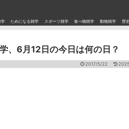
雑学
ためになる雑学
スポーツ雑学
食べ物雑学
動物雑学
歴
学、6月12日の今日は何の日？
2017/5/22
2025