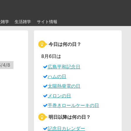
史雑学
生活雑学
サイト情報
今日は何の日？
8月6日は
/4/8
広島平和記念日
ハムの日
太陽熱発電の日
メロンの日
手巻きロールケーキの日
明日以降は何の日？
記念日カレンダー