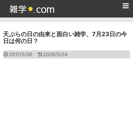
ホーム
天ぷらの日の由来と面白い雑学、7月23日の今
雑学クイズ問題集
日は何の日？
365日雑学カレンダー
2017/5/30
2026/5/24
面白い雑学
ためになる雑学
スポーツ雑学
食べ物雑学
動物雑学
歴史雑学