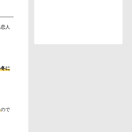
は恋人
い冬に
く
ので