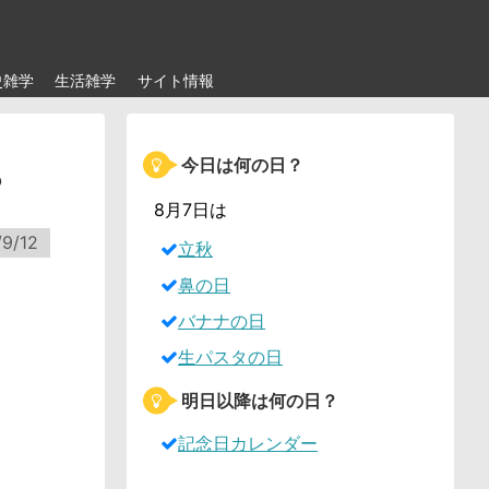
史雑学
生活雑学
サイト情報
今日は何の日？
？
8月7日は
9/12
立秋
鼻の日
バナナの日
生パスタの日
明日以降は何の日？
記念日カレンダー