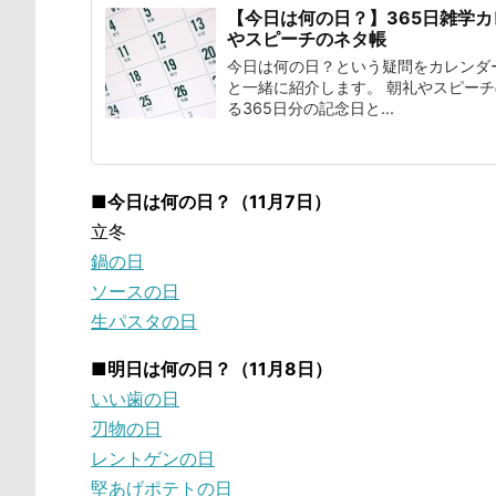
【今日は何の日？】365日雑学
やスピーチのネタ帳
今日は何の日？という疑問をカレンダ
と一緒に紹介します。 朝礼やスピー
る365日分の記念日と...
■今日は何の日？（11月7日）
立冬
鍋の日
ソースの日
生パスタの日
■明日は何の日？（11月8日）
いい歯の日
刃物の日
レントゲンの日
堅あげポテトの日