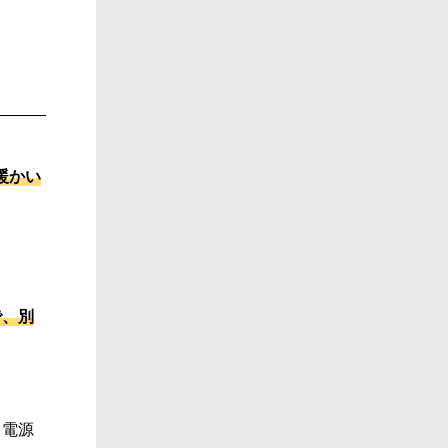
暖かい
で、別
、電源