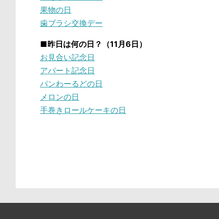
果物の日
歯ブラシ交換デー
■昨日は何の日？（11月6日）
お見合い記念日
アパート記念日
パンわーるどの日
メロンの日
手巻きロールケーキの日