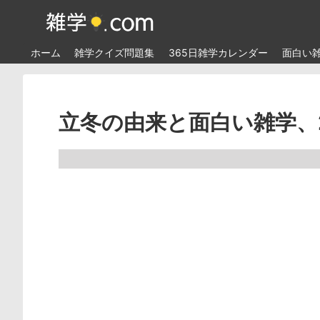
ホーム
雑学クイズ問題集
365日雑学カレンダー
面白い
立冬の由来と面白い雑学、2