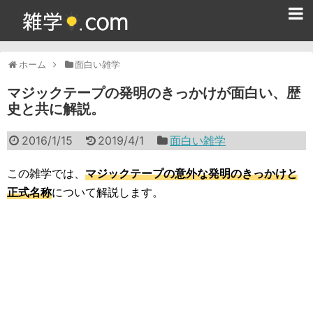
ホーム
ホーム
面白い雑学
雑学クイズ問題集
マジックテープの発明のきっかけが面白い、歴
史と共に解説。
365日雑学カレンダー
2016/1/15
2019/4/1
面白い雑学
面白い雑学
ためになる雑学
この雑学では、
マジックテープの意外な発明のきっかけと
正式名称
について解説します。
スポーツ雑学
食べ物雑学
動物雑学
歴史雑学