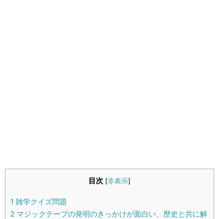
生活雑学
サイト情報
目次
[
非表示
]
1
雑学クイズ問題
2
マジックテープの発明のきっかけが面白い、歴史と共に解