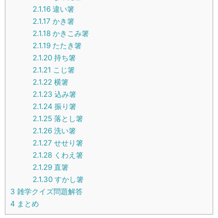
2.1.16
違い箸
2.1.17
かき箸
2.1.18
かきこみ箸
2.1.19
たたき箸
2.1.20
持ち箸
2.1.21
こじ箸
2.1.22
横箸
2.1.23
込み箸
2.1.24
振り箸
2.1.25
落とし箸
2.1.26
洗い箸
2.1.27
せせり箸
2.1.28
くわえ箸
2.1.29
直箸
2.1.30
すかし箸
3
雑学クイズ問題解答
4
まとめ