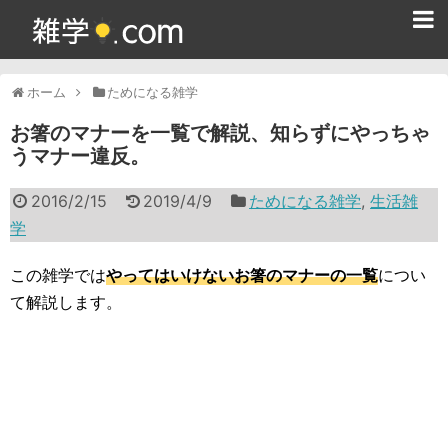
ホーム
ホーム
ためになる雑学
雑学クイズ問題集
お箸のマナーを一覧で解説、知らずにやっちゃ
うマナー違反。
365日雑学カレンダー
2016/2/15
2019/4/9
ためになる雑学
,
生活雑
面白い雑学
学
ためになる雑学
この雑学では
やってはいけないお箸のマナーの一覧
につい
スポーツ雑学
て解説します。
食べ物雑学
動物雑学
歴史雑学