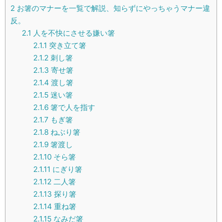
2
お箸のマナーを一覧で解説、知らずにやっちゃうマナー違
反。
2.1
人を不快にさせる嫌い箸
2.1.1
突き立て箸
2.1.2
刺し箸
2.1.3
寄せ箸
2.1.4
渡し箸
2.1.5
迷い箸
2.1.6
箸で人を指す
2.1.7
もぎ箸
2.1.8
ねぶり箸
2.1.9
箸渡し
2.1.10
そら箸
2.1.11
にぎり箸
2.1.12
二人箸
2.1.13
探り箸
2.1.14
重ね箸
2.1.15
なみだ箸