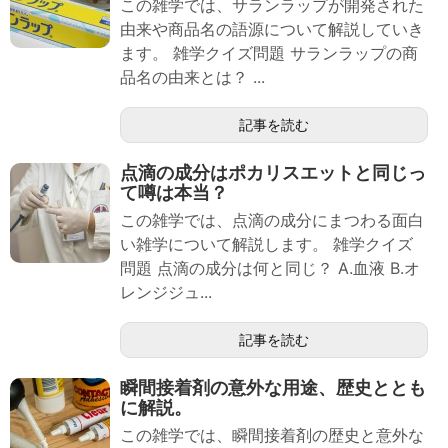
この雑学では、サランラップが開発された
由来や商品名の語源について解説していき
ます。 雑学クイズ問題 サランラップの商
品名の由来とは？ ...
記事を読む
点滴の成分はポカリスエットと同じっ
て噂は本当？
この雑学では、点滴の成分にまつわる面白
い雑学について解説します。 雑学クイズ
問題 点滴の成分は何と同じ？ A.血液 B.オ
レンジジュ...
記事を読む
瞬間接着剤の意外な用途、歴史ととも
に解説。
この雑学では、瞬間接着剤の歴史と意外な