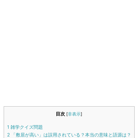
生活雑学
サイト情報
目次
[
非表示
]
1
雑学クイズ問題
2
「敷居が高い」は誤用されている？本当の意味と語源は？