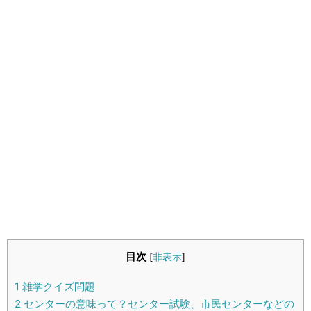
生活雑学
サイト情報
目次
[
非表示
]
1
雑学クイズ問題
2
センターの意味って？センター試験、市民センターなどの