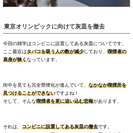
東京オリンピックに向けて灰皿を撤去
今回の雑学はコンビニに設置してある灰皿についてです。
ここ最近は
タバコを吸う人の数が減少
しており、
喫煙者の
肩身が狭く
なっています。
街中を見ても完全禁煙化が進んでいて、
なかなか喫煙所を
見つけることができない
ですよね！
そして、そんな
喫煙者を更に追い込む悲報
があります。
それは、
コンビニに設置してある灰皿の撤去
です。