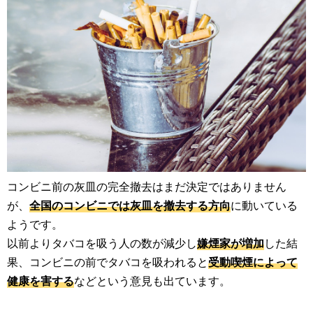
コンビニ前の灰皿の完全撤去はまだ決定ではありません
が、
全国のコンビニでは灰皿を撤去する方向
に動いている
ようです。
以前よりタバコを吸う人の数が減少し
嫌煙家が増加
した結
果、コンビニの前でタバコを吸われると
受動喫煙によって
健康を害する
などという意見も出ています。