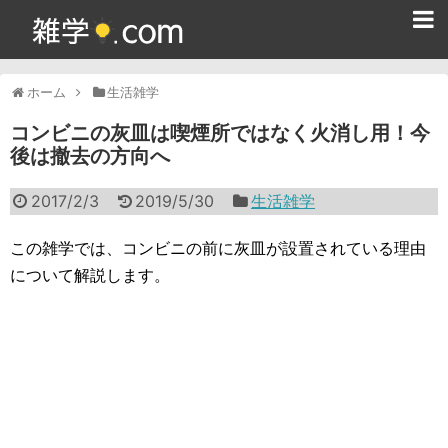
ホーム
ホーム
生活雑学
雑学クイズ問題集
コンビニの灰皿は喫煙所ではなく火消し用！今
後は撤去の方向へ
365日雑学カレンダー
2017/2/3
2019/5/30
生活雑学
面白い雑学
ためになる雑学
この雑学では、コンビニの前に灰皿が設置されている理由
について解説します。
スポーツ雑学
食べ物雑学
動物雑学
歴史雑学