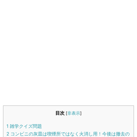
生活雑学
サイト情報
目次
[
非表示
]
1
雑学クイズ問題
2
コンビニの灰皿は喫煙所ではなく火消し用！今後は撤去の