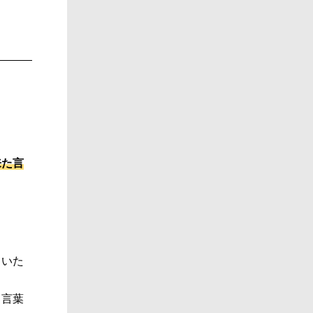
来た言
ていた
る言葉