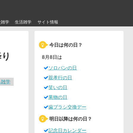
史雑学
生活雑学
サイト情報
今日は何の日？
降り
8月8日は
ソロバンの日
親孝行の日
る雑学
笑いの日
果物の日
歯ブラシ交換デー
明日以降は何の日？
記念日カレンダー