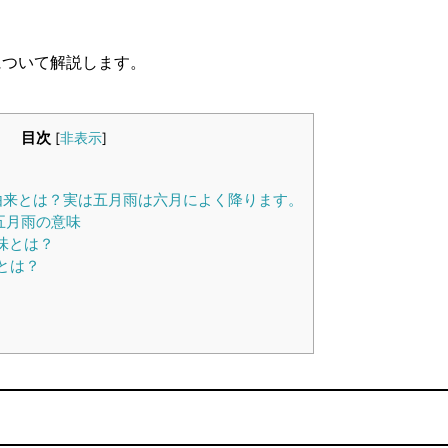
について解説します。
目次
[
非表示
]
由来とは？実は五月雨は六月によく降ります。
五月雨の意味
味とは？
とは？