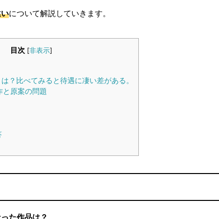
違い
について解説していきます。
目次
[
非表示
]
とは？比べてみると待遇に凄い差がある。
作と原案の問題
答
なった作品は？