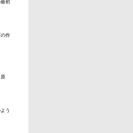
の最初
ズの作
「原
のよう