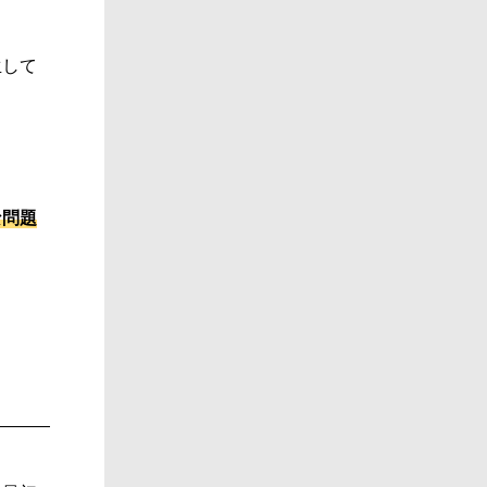
生して
。
な問題