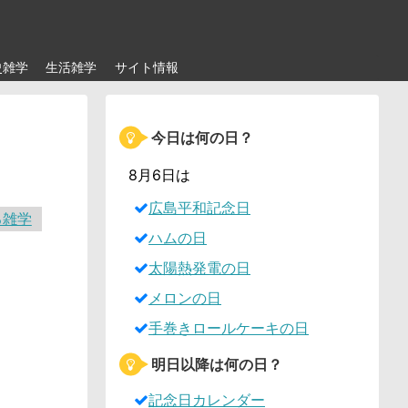
史雑学
生活雑学
サイト情報
今日は何の日？
。
8月6日は
広島平和記念日
る雑学
ハムの日
太陽熱発電の日
メロンの日
手巻きロールケーキの日
明日以降は何の日？
記念日カレンダー