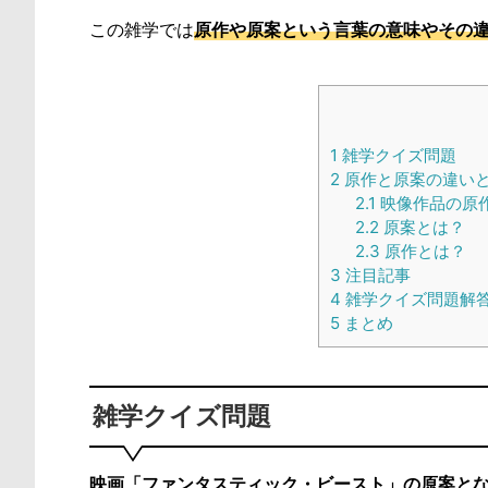
この雑学では
原作や原案という言葉の意味やその
1
雑学クイズ問題
2
原作と原案の違い
2.1
映像作品の原
2.2
原案とは？
2.3
原作とは？
3
注目記事
4
雑学クイズ問題解
5
まとめ
雑学クイズ問題
映画「ファンタスティック・ビースト」の原案と