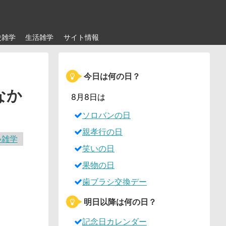
史雑学
生活雑学
サイト情報
今日は何の日？
なか
8月8日は
ソロバンの日
親孝行の日
い雑学
笑いの日
果物の日
歯ブラシ交換デー
明日以降は何の日？
記念日カレンダー