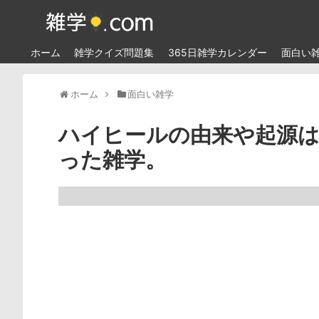
ホーム
雑学クイズ問題集
365日雑学カレンダー
面白い
ホーム
面白い雑学
ハイヒールの由来や起源
った雑学。