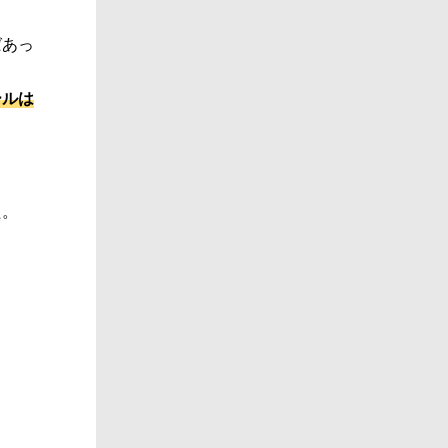
ばあっ
ールは
た。