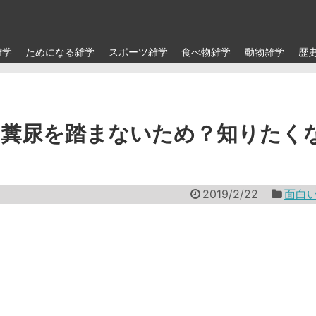
雑学
ためになる雑学
スポーツ雑学
食べ物雑学
動物雑学
歴
は糞尿を踏まないため？知りたく
2019/2/22
面白