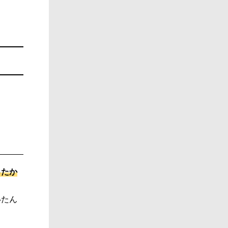
？
ったか
いたん