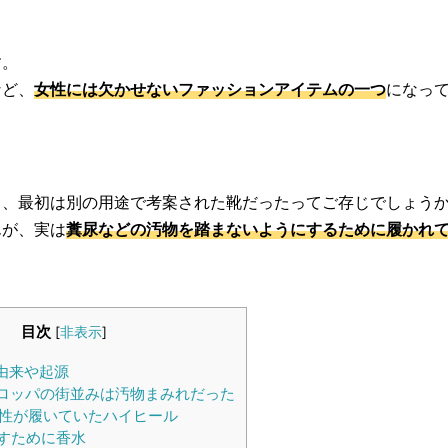
す。
など、
女性には欠かせないファッションアイテムの一つ
になっ
く、最初は別の用途で考案された靴だったってご存じでしょう
んが、実は
糞尿などの汚物を踏まないようにするために履かれ
目次
[
非表示
]
由来や起源
ロッパの街並みは汚物まみれだった
性が履いていたハイヒール
すために香水