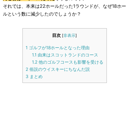
生活雑学
それでは、本来は22ホールだった1ラウンドが、なぜ18ホー
ルという数に減少したのでしょうか？
サイト情報
目次
[
非表示
]
1
ゴルフが18ホールとなった理由
1.1
由来はスコットランドのコース
1.2
他のゴルフコースも影響を受ける
2
俗説のウイスキーにちなんだ説
3
まとめ