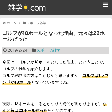
ホーム
ホーム
スポーツ雑学
雑学クイズ問題集
ゴルフが18ホールとなった理由、元々は22ホ
ールだった。
365日雑学カレンダー
2019/2/24
スポーツ雑学
面白い雑学
ためになる雑学
今回は「ゴルフが18ホールとなった理由」ということで、
ゴルフの雑学を紹介します。
スポーツ雑学
ゴルフ経験者の方はご存じかと思いますが、
ゴルフは1ラウ
ンドが18ホール
となっていますよね。
食べ物雑学
動物雑学
実際に18ホールを回るとかなりの時間が掛かりますが、
な
歴史雑学
んと昔は22ホールだった
そうなのです。