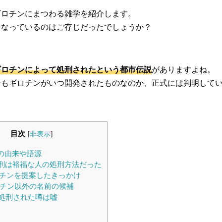
ギロチンにまつわる雑学を紹介します。
となっているのはご存じだったでしょうか？
ギロチンによって処刑されたという都市伝説
がありますよね。
そもギロチンがいつ開発されたものなのか、正式には判明して
目次
[
非表示
]
の由来や語源
刑は裕福な人の処刑方法だった
チンを提案したきっかけ
チン以外の名前の候補
処刑された噂は嘘