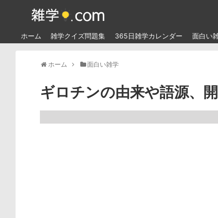
ホーム
雑学クイズ問題集
365日雑学カレンダー
面白い
ホーム
面白い雑学
ギロチンの由来や語源、