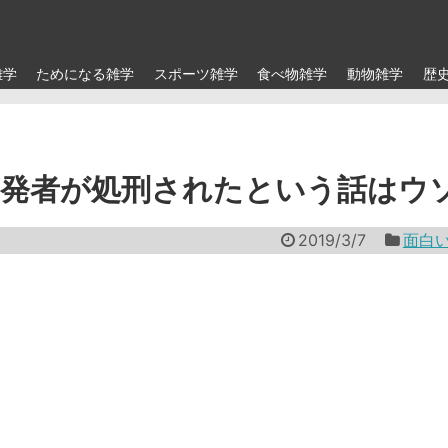
雑学
ためになる雑学
スポーツ雑学
食べ物雑学
動物雑学
歴
開発者が処刑されたという話はウ
2019/3/7
面白