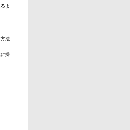
れるよ
刑方法
式に採