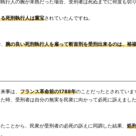
刑執行人の腕が未熟だった場合、受刑者は死ぬまでに何度も切
きる死刑執行人は重宝
されていたんですね。
で、
腕の良い死刑執行人を雇って斬首刑を受刑出来るのは、裕
出来事は、
フランス革命前の1788年
のことだったとされていま
した時、受刑者は自分の無実を民衆に向かって必死に訴えまし
いたことから、民衆が受刑者の必死の訴えに同調した結果、
処
た。