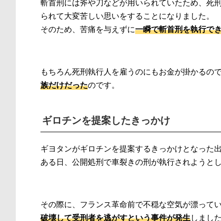
斬首刑には斧や刀などが用いられていたため、死
られて大変苦しい思いをすることになりました。
そのため、苦痛を与えずに
一瞬で斬首刑を執行で
もちろん死刑執行人を雇うのにもお金が掛かるの
族だけだった
のです。
ギロチンを提案したきっかけ
ギヨタンがギロチンを提案するきっかけとなった
ある日、公開処刑で車裂きの刑が執行されようと
その際に、フランス革命前で不穏な空気が漂って
破壊して受刑者を逃がすという事件が発生
しまし