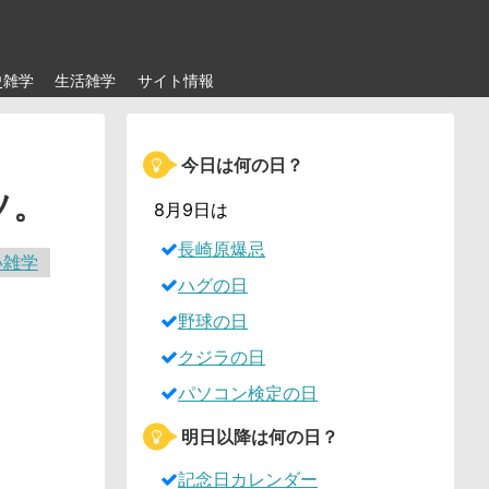
史雑学
生活雑学
サイト情報
今日は何の日？
ソ。
8月9日は
長崎原爆忌
い雑学
ハグの日
野球の日
クジラの日
パソコン検定の日
明日以降は何の日？
記念日カレンダー