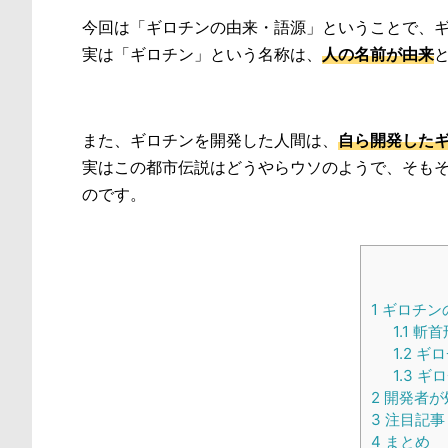
今回は「ギロチンの由来・語源」ということで、
実は「ギロチン」という名称は、
人の名前が由来
また、ギロチンを開発した人間は、
自ら開発した
実はこの都市伝説はどうやらウソのようで、そも
のです。
1
ギロチン
1.1
斬首
1.2
ギロ
1.3
ギロ
2
開発者が
3
注目記事
4
まとめ