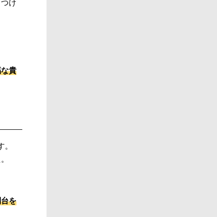
りつけ
福な貴
す。
た。
刑台を