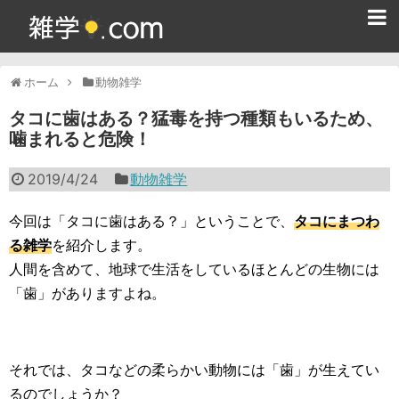
ホーム
ホーム
動物雑学
雑学クイズ問題集
タコに歯はある？猛毒を持つ種類もいるため、
噛まれると危険！
365日雑学カレンダー
2019/4/24
動物雑学
面白い雑学
ためになる雑学
今回は「タコに歯はある？」ということで、
タコにまつわ
る雑学
を紹介します。
スポーツ雑学
人間を含めて、地球で生活をしているほとんどの生物には
「歯」がありますよね。
食べ物雑学
動物雑学
それでは、タコなどの柔らかい動物には「歯」が生えてい
歴史雑学
るのでしょうか？