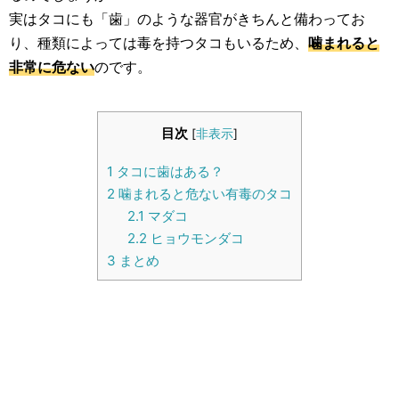
生活雑学
実はタコにも「歯」のような器官がきちんと備わってお
り、種類によっては毒を持つタコもいるため、
噛まれると
サイト情報
非常に危ない
のです。
目次
[
非表示
]
1
タコに歯はある？
2
噛まれると危ない有毒のタコ
2.1
マダコ
2.2
ヒョウモンダコ
3
まとめ