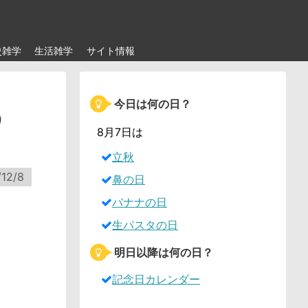
史雑学
生活雑学
サイト情報
今日は何の日？
う
8月7日は
立秋
/12/8
鼻の日
バナナの日
生パスタの日
明日以降は何の日？
記念日カレンダー