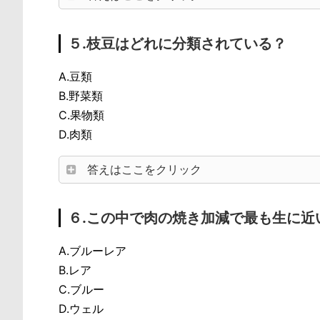
５.枝豆はどれに分類されている？
A.豆類
B.野菜類
C.果物類
D.肉類
答えはここをクリック
６.この中で肉の焼き加減で最も生に近
A.ブルーレア
B.レア
C.ブルー
D.ウェル