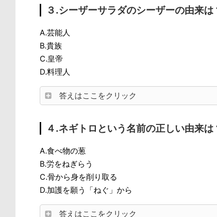
３.シーザーサラダのシーザーの由来は
A.芸能人
B.貴族
C.皇帝
D.料理人
答えはここをクリック
４.ネギトロという名前の正しい由来は
A.食べ物の葱
B.労をねぎらう
C.骨から身を削り取る
D.加護を願う「ねぐ」から
答えはここをクリック