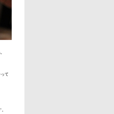
ね。
帰って
す。