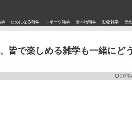
雑学
ためになる雑学
スポーツ雑学
食べ物雑学
動物雑学
歴
、皆で楽しめる雑学も一緒にど
2018