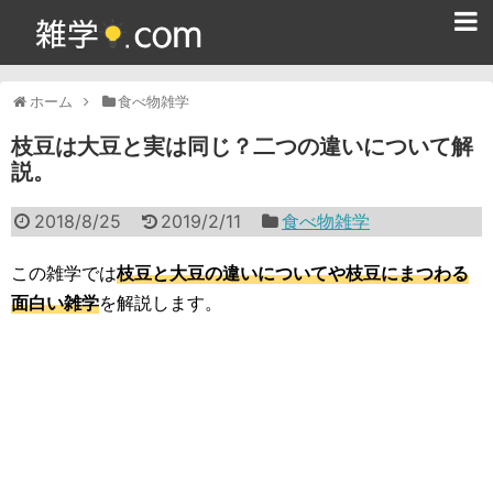
ホーム
ホーム
食べ物雑学
雑学クイズ問題集
枝豆は大豆と実は同じ？二つの違いについて解
説。
365日雑学カレンダー
2018/8/25
2019/2/11
食べ物雑学
面白い雑学
ためになる雑学
この雑学では
枝豆と大豆の違いについてや枝豆にまつわる
面白い雑学
を解説します。
スポーツ雑学
食べ物雑学
動物雑学
歴史雑学