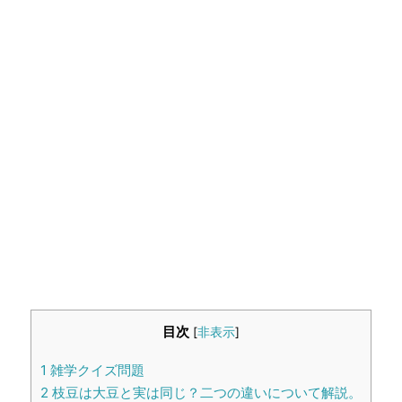
生活雑学
サイト情報
目次
[
非表示
]
1
雑学クイズ問題
2
枝豆は大豆と実は同じ？二つの違いについて解説。