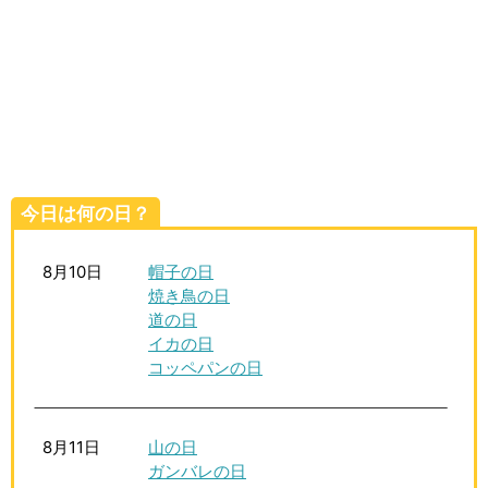
生活雑学
サイト情報
今日は何の日？
8月10日
帽子の日
焼き鳥の日
道の日
イカの日
コッペパンの日
8月11日
山の日
ガンバレの日