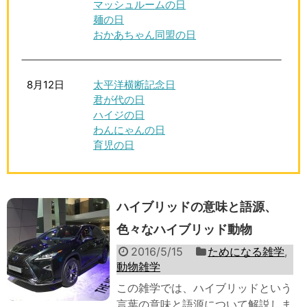
マッシュルームの日
麺の日
おかあちゃん同盟の日
8月12日
太平洋横断記念日
君が代の日
ハイジの日
わんにゃんの日
育児の日
ハイブリッドの意味と語源、
色々なハイブリッド動物
2016/5/15
ためになる雑学
,
動物雑学
この雑学では、ハイブリッドという
言葉の意味と語源について解説しま