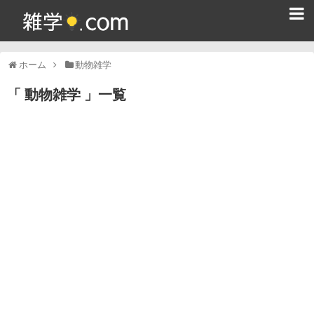
ホーム
ホーム
動物雑学
雑学クイズ問題集
動物雑学
一覧
365日雑学カレンダー
面白い雑学
ためになる雑学
スポーツ雑学
食べ物雑学
動物雑学
歴史雑学