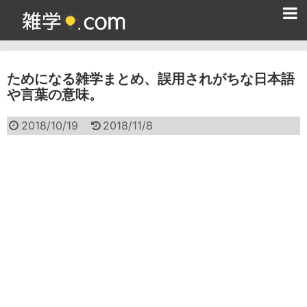
ホーム
ためになる雑学まとめ、誤用されがちな日本語
雑学クイズ問題集
や言葉の意味。
365日雑学カレンダー
2018/10/19
2018/11/8
面白い雑学
ためになる雑学
スポーツ雑学
食べ物雑学
動物雑学
歴史雑学