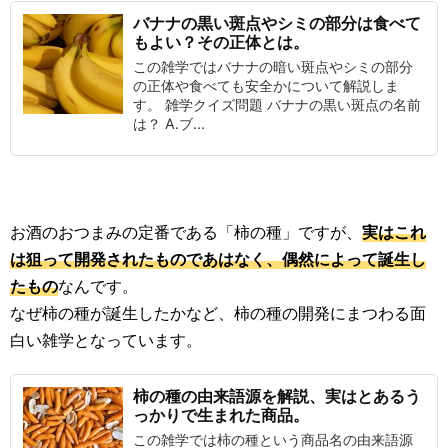
バナナの黒い斑点やシミの部分は食べて
もよい？その正体とは。
この雑学ではバナナの暗い斑点やシミの部分
の正体や食べても安全かについて解説しま
す。 雑学クイズ問題 バナナの黒い斑点の名前
は？ A.ブ...
お酒のおつまみの定番である「柿の種」ですが、
実はこれ
は狙って開発されたものであはなく、偶然によって誕生し
たもの
なんです。
なぜ柿の種が誕生したかなど、柿の種の開発にまつわる面
白い雑学となっています。
柿の種の由来語源を解説、実はとあるう
っかりで生まれた商品。
この雑学では柿の種という商品名の由来語源