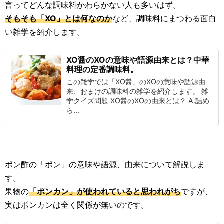
言ってどんな調味料かわらかない人も多いはず。
そもそも「XO」とは何なのか
など、調味料にまつわる面白
い雑学を紹介します。
XO醤のXOの意味や語源由来とは？中華
料理の定番調味料。
この雑学では「XO醤」のXOの意味や語源由
来、おまけの調味料の雑学を紹介します。 雑
学クイズ問題 XO醤のXOの由来とは？ A.詰め
ら...
ポン酢の「ポン」の意味や語源、由来について解説しま
す。
果物の
「ポンカン」が使われていると思われがち
ですが、
実はポンカンは全く関係が無いのです。