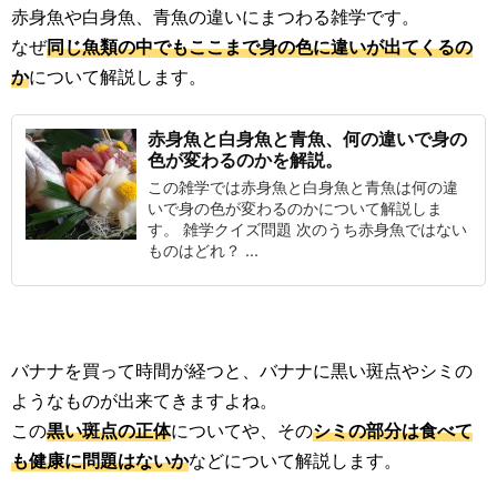
赤身魚や白身魚、青魚の違いにまつわる雑学です。
なぜ
同じ魚類の中でもここまで身の色に違いが出てくるの
か
について解説します。
赤身魚と白身魚と青魚、何の違いで身の
色が変わるのかを解説。
この雑学では赤身魚と白身魚と青魚は何の違
いで身の色が変わるのかについて解説しま
す。 雑学クイズ問題 次のうち赤身魚ではない
ものはどれ？ ...
バナナを買って時間が経つと、バナナに黒い斑点やシミの
ようなものが出来てきますよね。
この
黒い斑点の正体
についてや、その
シミの部分は食べて
も健康に問題はないか
などについて解説します。