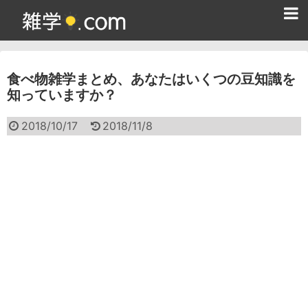
ホーム
食べ物雑学まとめ、あなたはいくつの豆知識を
雑学クイズ問題集
知っていますか？
365日雑学カレンダー
2018/10/17
2018/11/8
面白い雑学
ためになる雑学
スポーツ雑学
食べ物雑学
動物雑学
歴史雑学