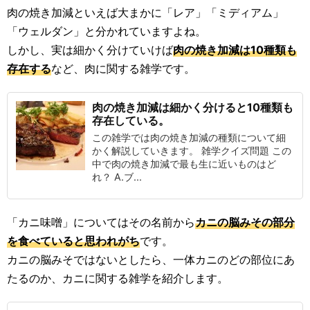
肉の焼き加減といえば大まかに「レア」「ミディアム」
「ウェルダン」と分かれていますよね。
しかし、実は細かく分けていけば
肉の焼き加減は10種類も
存在する
など、肉に関する雑学です。
肉の焼き加減は細かく分けると10種類も
存在している。
この雑学では肉の焼き加減の種類について細
かく解説していきます。 雑学クイズ問題 この
中で肉の焼き加減で最も生に近いものはど
れ？ A.ブ...
「カニ味噌」についてはその名前から
カニの脳みその部分
を食べていると思われがち
です。
カニの脳みそではないとしたら、一体カニのどの部位にあ
たるのか、カニに関する雑学を紹介します。