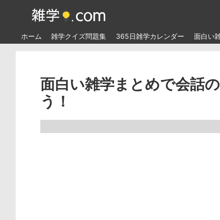
ホーム
雑学クイズ問題集
365日雑学カレンダー
面白い
面白い雑学まとめで会話
う！