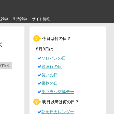
史雑学
生活雑学
サイト情報
今日は何の日？
ょ
8月8日は
ソロバンの日
/11/8
親孝行の日
笑いの日
果物の日
歯ブラシ交換デー
明日以降は何の日？
記念日カレンダー