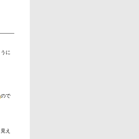
ように
た
ので
も見え