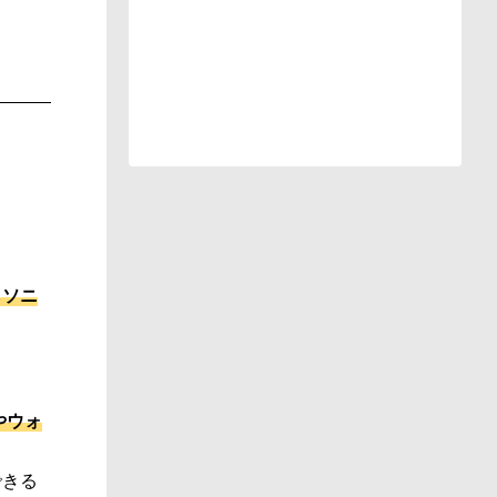
もソニ
やウォ
できる