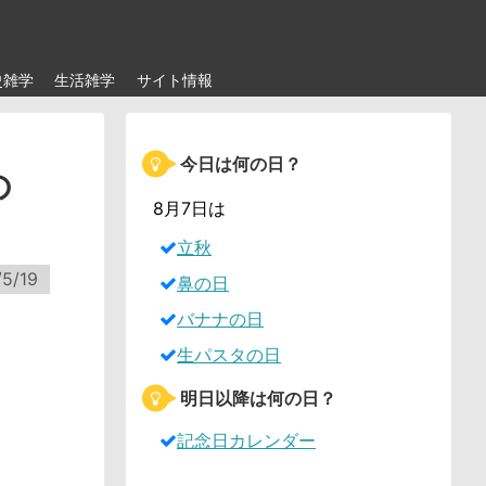
史雑学
生活雑学
サイト情報
今日は何の日？
の
8月7日は
立秋
5/19
鼻の日
バナナの日
生パスタの日
明日以降は何の日？
記念日カレンダー