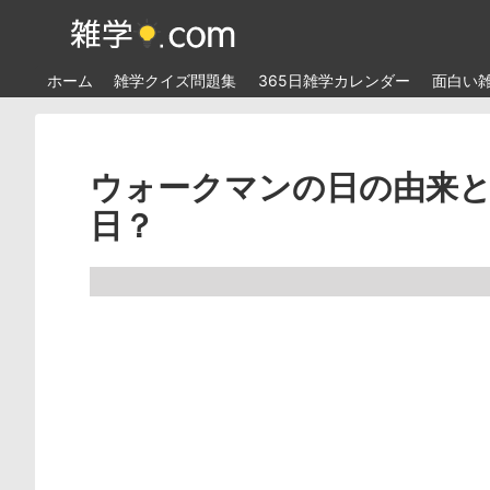
ホーム
雑学クイズ問題集
365日雑学カレンダー
面白い
ウォークマンの日の由来と
日？