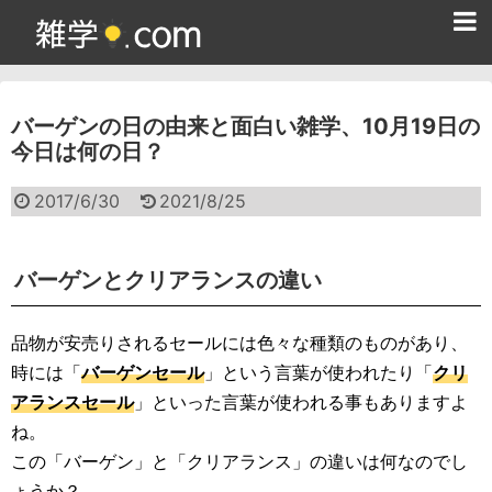
ホーム
バーゲンの日の由来と面白い雑学、10月19日の
雑学クイズ問題集
今日は何の日？
365日雑学カレンダー
2017/6/30
2021/8/25
面白い雑学
ためになる雑学
バーゲンとクリアランスの違い
スポーツ雑学
品物が安売りされるセールには色々な種類のものがあり、
食べ物雑学
時には「
バーゲンセール
」という言葉が使われたり「
クリ
アランスセール
」といった言葉が使われる事もありますよ
動物雑学
ね。
この「バーゲン」と「クリアランス」の違いは何なのでし
歴史雑学
ょうか？