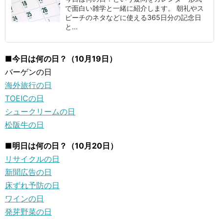
で面白い雑学と一緒に紹介します。 朝礼やス
ピーチのネタなどに使える365日分の記念日
と...
■今日は何の日？（10月19日）
バーゲンの日
海外旅行の日
TOEICの日
シュークリームの日
松阪牛の日
■明日は何の日？（10月20日）
リサイクルの日
新聞広告の日
床ずれ予防の日
ワインの日
発芽野菜の日