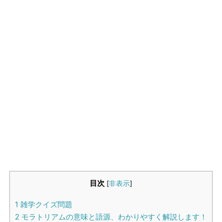
生活雑学
サイト情報
目次
[
非表示
]
1
雑学クイズ問題
2
モラトリアムの意味と語源、わかりやすく解説します！