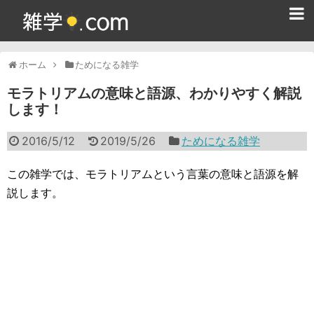
ホーム
ホーム
ためになる雑学
雑学クイズ問題集
モラトリアムの意味と語源、わかりやすく解説
します！
365日雑学カレンダー
2016/5/12
2019/5/26
ためになる雑学
面白い雑学
ためになる雑学
この雑学では、モラトリアムという言葉の意味と語源を解
説します。
スポーツ雑学
食べ物雑学
動物雑学
歴史雑学