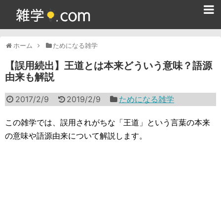
ホーム
ホーム
ためになる雑学
雑学クイズ問題集
【誤用続出】王道とは本来どういう意味？語源
由来も解説
365日雑学カレンダー
2017/2/9
2019/2/9
ためになる雑学
面白い雑学
ためになる雑学
この雑学では、誤用されがちな「王道」という言葉の本来
の意味や語源由来について解説します。
スポーツ雑学
食べ物雑学
動物雑学
歴史雑学