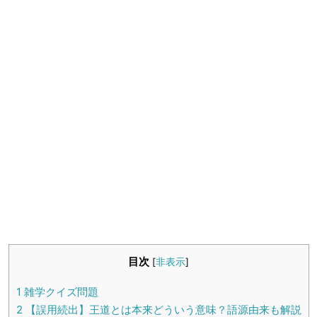
生活雑学
サイト情報
目次
[
非表示
]
1
雑学クイズ問題
2
【誤用続出】王道とは本来どういう意味？語源由来も解説