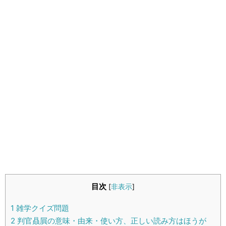
生活雑学
サイト情報
目次
[
非表示
]
1
雑学クイズ問題
2
判官贔屓の意味・由来・使い方、正しい読み方はほうが