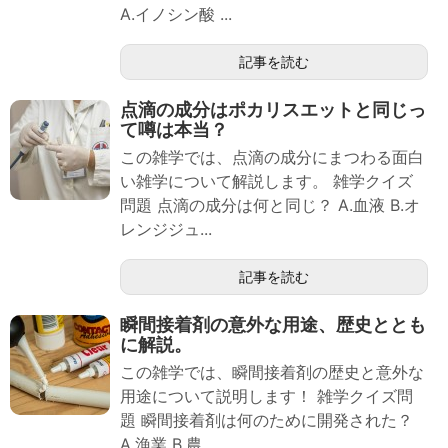
A.イノシン酸 ...
記事を読む
点滴の成分はポカリスエットと同じっ
て噂は本当？
この雑学では、点滴の成分にまつわる面白
い雑学について解説します。 雑学クイズ
問題 点滴の成分は何と同じ？ A.血液 B.オ
レンジジュ...
記事を読む
瞬間接着剤の意外な用途、歴史ととも
に解説。
この雑学では、瞬間接着剤の歴史と意外な
用途について説明します！ 雑学クイズ問
題 瞬間接着剤は何のために開発された？
A.漁業 B.農...