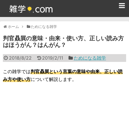
ホーム
ホーム
ためになる雑学
雑学クイズ問題集
判官贔屓の意味・由来・使い方、正しい読み方
はほうがん？はんがん？
365日雑学カレンダー
2018/8/22
2019/2/11
ためになる雑学
面白い雑学
ためになる雑学
この雑学では
判官贔屓という言葉の意味や由来、正しい読
み方や使い方
について解説します。
スポーツ雑学
食べ物雑学
動物雑学
歴史雑学