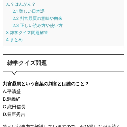
ん？はんがん？
2.1
難しい日本語
2.2
判官贔屓の意味や由来
2.3
正しい読み方や使い方
3
雑学クイズ問題解答
4
まとめ
雑学クイズ問題
判官贔屓という言葉の判官とは誰のこと？
A.平清盛
B.源義経
C.織田信長
D.豊臣秀吉
答えは記事内で解説していますので、ぜひ探しながら読ん