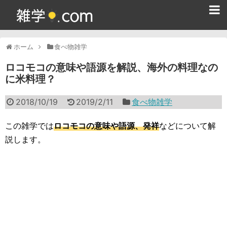
ホーム
ホーム
食べ物雑学
雑学クイズ問題集
ロコモコの意味や語源を解説、海外の料理なの
に米料理？
365日雑学カレンダー
2018/10/19
2019/2/11
食べ物雑学
面白い雑学
ためになる雑学
この雑学では
ロコモコの意味や語源、発祥
などについて解
説します。
スポーツ雑学
食べ物雑学
動物雑学
歴史雑学