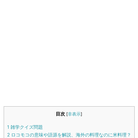
生活雑学
サイト情報
目次
[
非表示
]
1
雑学クイズ問題
2
ロコモコの意味や語源を解説、海外の料理なのに米料理？