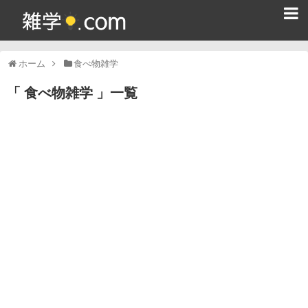
ホーム
ホーム
食べ物雑学
雑学クイズ問題集
食べ物雑学
一覧
365日雑学カレンダー
面白い雑学
ためになる雑学
スポーツ雑学
食べ物雑学
動物雑学
歴史雑学