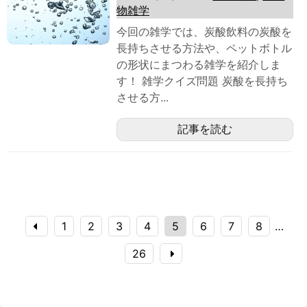
物雑学
今回の雑学では、炭酸飲料の炭酸を
長持ちさせる方法や、ペットボトル
の形状にまつわる雑学を紹介しま
す！ 雑学クイズ問題 炭酸を長持ち
させる方...
記事を読む
1
2
3
4
5
6
7
8
…
26