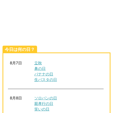
生活雑学
サイト情報
今日は何の日？
8月7日
立秋
鼻の日
バナナの日
生パスタの日
8月8日
ソロバンの日
親孝行の日
笑いの日