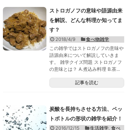
ストロガノフの意味や語源由来
を解説、どんな料理か知ってま
す？
2018/4/9
食べ物雑学
この雑学ではストロガノフの意味や
語源由来について解説していきま
す。 雑学クイズ問題 ストロガノフ
の意味とは？ A.煮込み料理 B.茶...
記事を読む
炭酸を長持ちさせる方法、ペッ
トボトルの形状の雑学を紹介！
2016/12/15
生活雑学
,
食べ