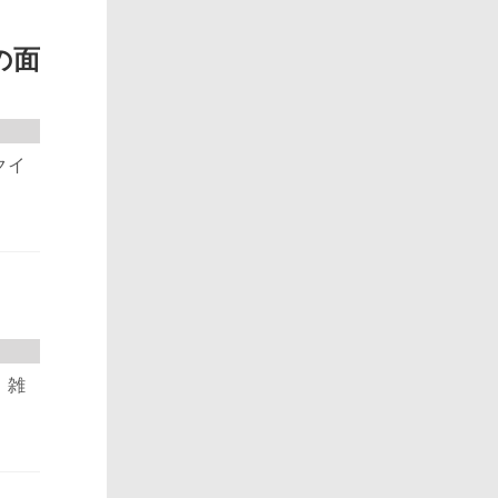
の面
クイ
 雑