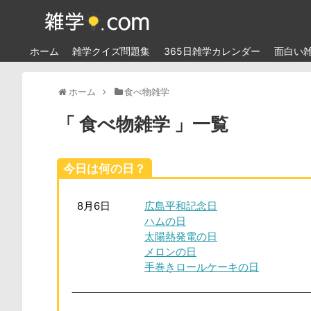
ホーム
雑学クイズ問題集
365日雑学カレンダー
面白い
ホーム
食べ物雑学
食べ物雑学
一覧
今日は何の日？
8月6日
広島平和記念日
ハムの日
太陽熱発電の日
メロンの日
手巻きロールケーキの日