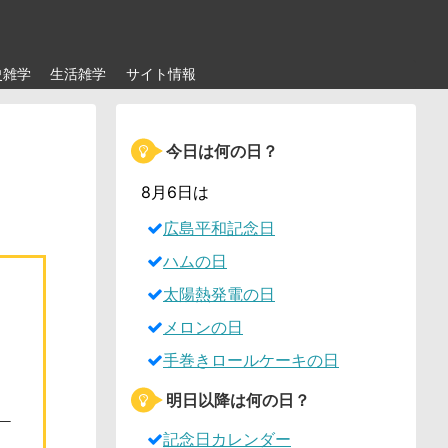
史雑学
生活雑学
サイト情報
今日は何の日？
8月6日は
広島平和記念日
ハムの日
太陽熱発電の日
メロンの日
手巻きロールケーキの日
明日以降は何の日？
記念日カレンダー