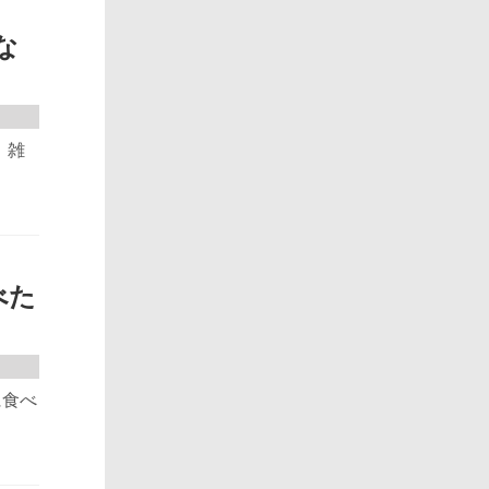
な
 雑
べた
に食べ