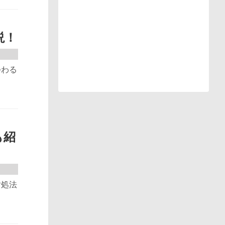
説！
つわる
も紹
対処法