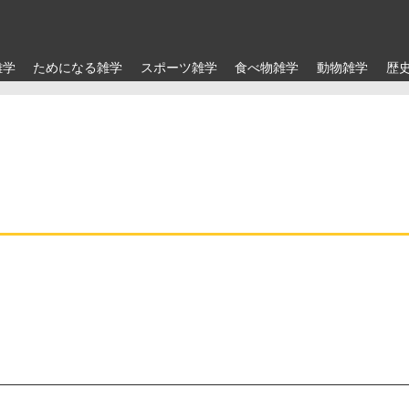
雑学
ためになる雑学
スポーツ雑学
食べ物雑学
動物雑学
歴