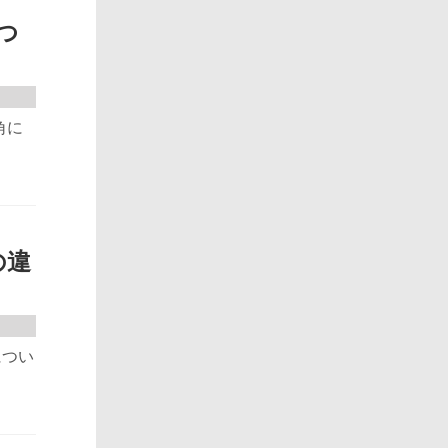
つ
角に
の違
につい