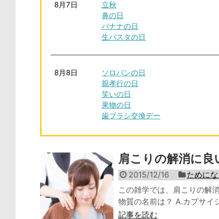
8月7日
立秋
鼻の日
バナナの日
生パスタの日
8月8日
ソロバンの日
親孝行の日
笑いの日
果物の日
歯ブラシ交換デー
肩こりの解消に良
2015/12/16
ためにな
この雑学では、肩こりの解消
物質の名前は？ A.カプサイシン
記事を読む