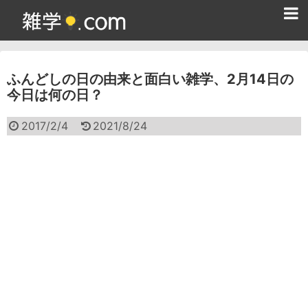
ホーム
ふんどしの日の由来と面白い雑学、2月14日の
雑学クイズ問題集
今日は何の日？
365日雑学カレンダー
2017/2/4
2021/8/24
面白い雑学
ためになる雑学
スポーツ雑学
食べ物雑学
動物雑学
歴史雑学