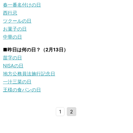
春一番名付けの日
西行忌
ツクールの日
お菓子の日
中華の日
■昨日は何の日？（2月13日）
苗字の日
NISAの日
地方公務員法施行記念日
一汁三菜の日
王様の食パンの日
1
2