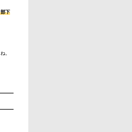
、部下
んね。