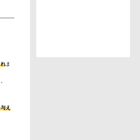
られ
ま
う。
を与え