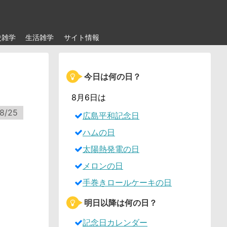
史雑学
生活雑学
サイト情報
今日は何の日？
8月6日は
8/25
広島平和記念日
ハムの日
太陽熱発電の日
メロンの日
手巻きロールケーキの日
明日以降は何の日？
記念日カレンダー