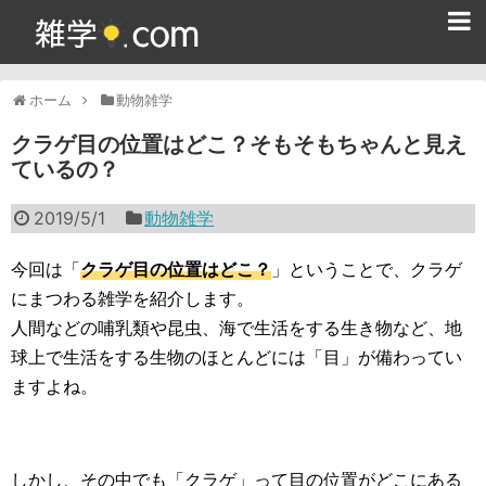
ホーム
ホーム
動物雑学
雑学クイズ問題集
クラゲ目の位置はどこ？そもそもちゃんと見え
ているの？
365日雑学カレンダー
2019/5/1
動物雑学
面白い雑学
ためになる雑学
今回は「
クラゲ目の位置はどこ？
」ということで、クラゲ
にまつわる雑学を紹介します。
スポーツ雑学
人間などの哺乳類や昆虫、海で生活をする生き物など、地
球上で生活をする生物のほとんどには「目」が備わってい
食べ物雑学
ますよね。
動物雑学
歴史雑学
しかし、その中でも「クラゲ」って目の位置がどこにある