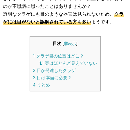
生活雑学
のか不思議に思ったことはありませんか？
透明なクラゲにも目のような器官は見られないため、
クラ
サイト情報
ゲには目がないと誤解されている方も多い
ようです。
目次
[
非表示
]
1
クラゲ目の位置はどこ？
1.1
実はほとんど見えていない
2
目が発達したクラゲ
3
目は本当に必要？
4
まとめ