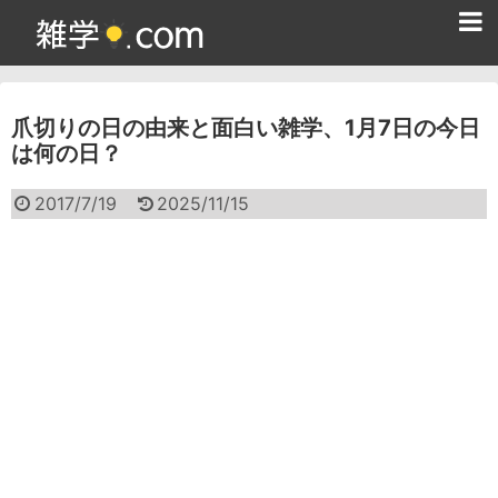
ホーム
爪切りの日の由来と面白い雑学、1月7日の今日
雑学クイズ問題集
は何の日？
365日雑学カレンダー
2017/7/19
2025/11/15
面白い雑学
ためになる雑学
スポーツ雑学
食べ物雑学
動物雑学
歴史雑学