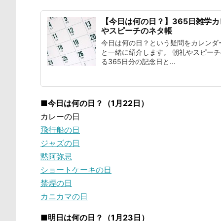
【今日は何の日？】365日雑学
やスピーチのネタ帳
今日は何の日？という疑問をカレンダ
と一緒に紹介します。 朝礼やスピー
る365日分の記念日と...
■今日は何の日？（1月22日）
カレーの日
飛行船の日
ジャズの日
黙阿弥忌
ショートケーキの日
禁煙の日
カニカマの日
■明日は何の日？（1月23日）