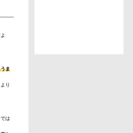
すよ
るうま
てより
けでは