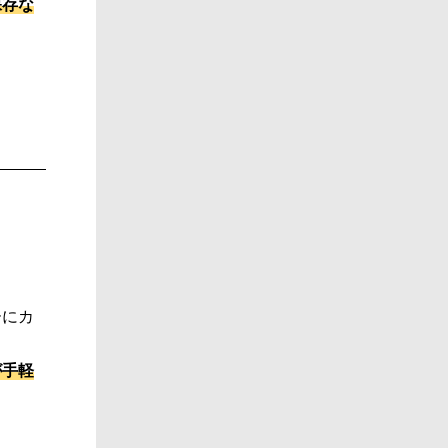
保存な
ーにカ
が手軽