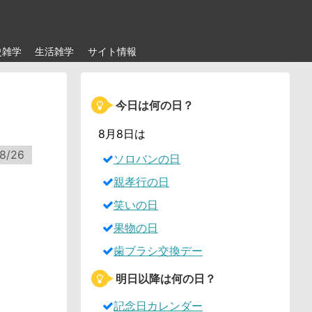
史雑学
生活雑学
サイト情報
今日は何の日？
8月8日は
8/26
ソロバンの日
親孝行の日
笑いの日
果物の日
歯ブラシ交換デー
明日以降は何の日？
記念日カレンダー