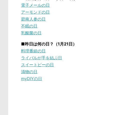
電子メールの日
アーモンドの日
碧南人参の日
不眠の日
乳酸菌の日
■昨日は何の日？（1月21日）
料理番組の日
ライバルが手を結ぶ日
スイートピーの日
漬物の日
myDIYの日