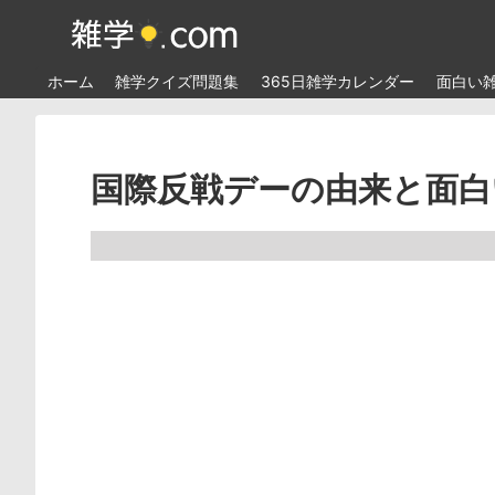
ホーム
雑学クイズ問題集
365日雑学カレンダー
面白い
国際反戦デーの由来と面白