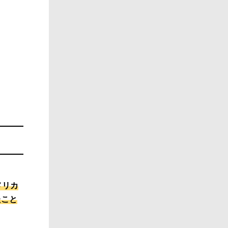
メリカ
たこと