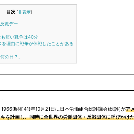
目次
[
非表示
]
際反戦デー
も短い戦争は40分
スを理由に戦争が休戦したことがある
何の日？」
す！
66(昭和41)年10月21日に日本労働組合総評議会(総評)が
ア
イキを計画し、同時に全世界の労働団体・反戦団体に呼びかけ