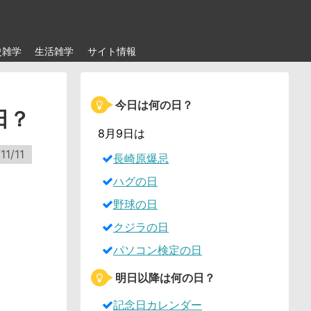
史雑学
生活雑学
サイト情報
今日は何の日？
日？
8月9日は
11/11
長崎原爆忌
ハグの日
野球の日
クジラの日
パソコン検定の日
明日以降は何の日？
記念日カレンダー