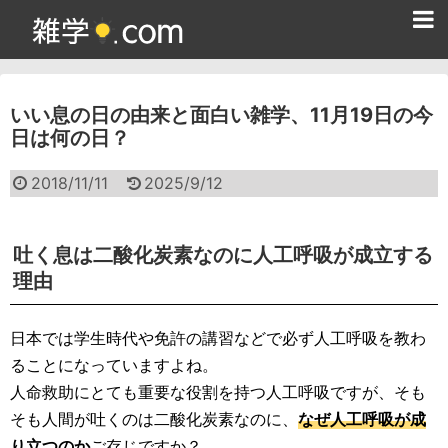
ホーム
いい息の日の由来と面白い雑学、11月19日の今
雑学クイズ問題集
日は何の日？
365日雑学カレンダー
2018/11/11
2025/9/12
面白い雑学
ためになる雑学
吐く息は二酸化炭素なのに人工呼吸が成立する
理由
スポーツ雑学
食べ物雑学
日本では学生時代や免許の講習などで必ず人工呼吸を教わ
ることになっていますよね。
動物雑学
人命救助にとても重要な役割を持つ人工呼吸ですが、そも
そも人間が吐くのは二酸化炭素なのに、
なぜ人工呼吸が成
歴史雑学
り立つのか
ご存じですか？