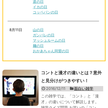
道の日
イカの日
コッペパンの日
8月11日
山の日
ガンバレの日
マッシュルームの日
麺の日
おかあちゃん同盟の日
コントと漫才の違いとは？意外
と見分けがつきやすい！
2016/12/11
面白い雑学
この雑学では、「コント」と「漫
才」の違いについて解説します。
雑学クイズ問題 お笑いの「コン