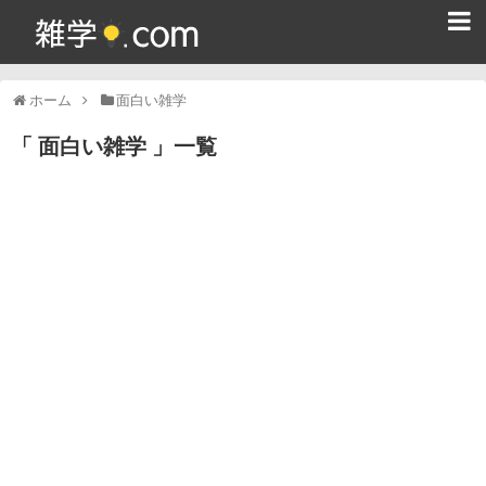
ホーム
ホーム
面白い雑学
雑学クイズ問題集
面白い雑学
一覧
365日雑学カレンダー
面白い雑学
ためになる雑学
スポーツ雑学
食べ物雑学
動物雑学
歴史雑学